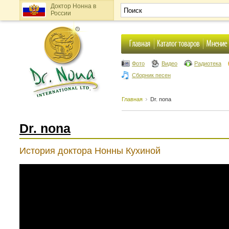
Доктор Нонна в
России
Фото
Видео
Радиотека
Сборник песен
Главная
Dr. nona
Dr. nona
История доктора Нонны Кухиной