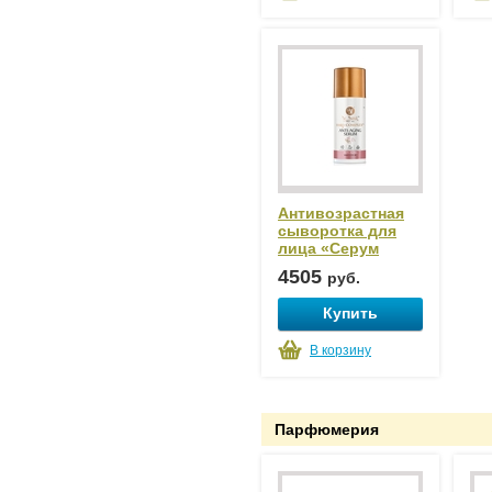
Антивозрастная
сыворотка для
лица «Серум
Анти-Эйджинг»
4505
руб.
Купить
В корзину
Парфюмерия