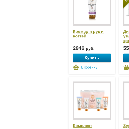
Крем для рук и
Ди
ногтей
ув
кр
2946
5
руб.
Купить
В корзину
Комплект
Зу