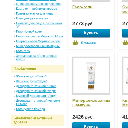
Очищающее молочко для лица
Гало-гель
Оч
Комплект пробников кремов
мо
Грязевая маска для лица
Крем для рук и ногтей
2773
2
Солярис для лица c витамином
руб.
"А"
Гало Ночной крем
Купить
Гало компрессы Мёртвого Моря
Квартет солей Мертвого моря
В корзину
Минерализованный шампунь.
Гало-гель
Зубная паста «Гало Шинсин
мусс»
Парфюмерия
Женские духи "Киви"
Женские духи "Леди"
Дезодорант женский "Киви"
Дезодорант женский "Леди"
Мужской дезодорант "Лорд"
Минерализованный
Кв
Дезодерант стиковый унисекс
Dr.Nona
шампунь.
Ме
Гало губная помада
2426
4
руб.
Биологически активные
добавки
Купить