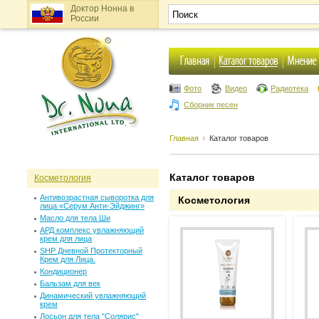
Доктор Нонна в
России
Фото
Видео
Радиотека
Сборник песен
Главная
Каталог товаров
Каталог товаров
Косметология
Антивозрастная сыворотка для
Косметология
лица «Серум Анти-Эйджинг»
Масло для тела Ши
АРД комплекс увлажняющий
крем для лица
SHP Дневной Протекторный
Крем для Лица.
Кондиционер
Бальзам для век
Динамический увлажняющий
крем
Лосьон для тела "Солярис"