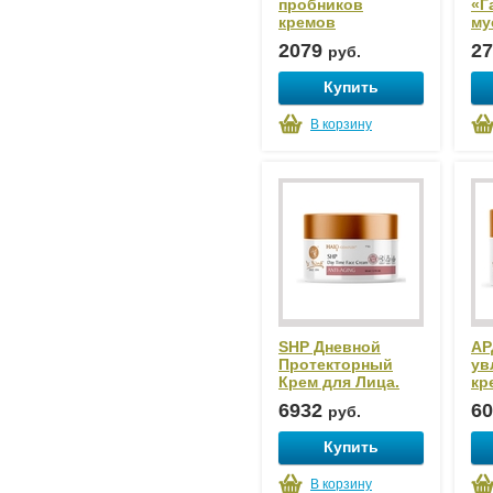
пробников
«Г
кремов
му
2079
2
руб.
Купить
В корзину
SHP Дневной
АР
Протекторный
ув
Крем для Лица.
кр
6932
6
руб.
Купить
В корзину