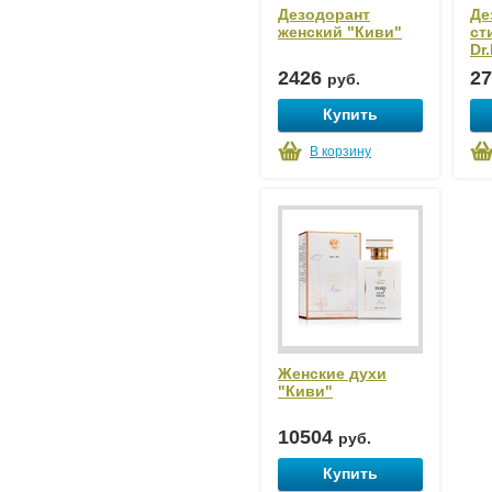
Дезодорант
Де
женский "Киви"
ст
Dr
2426
2
руб.
Купить
В корзину
Женские духи
"Киви"
10504
руб.
Купить