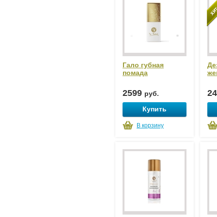
Гало губная
Де
помада
же
2599
2
руб.
Купить
В корзину