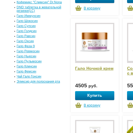
Кофемикс "Слимсин" Dr.Nona
DND таблетка в жевательной
В корзину
резинке(LC)
Гало Иммунсин
Гало Шокосин
Гало Супсин
Гало Голдсин
Гало Равсин
Гало Оксин
Гало Фаза-9
Гало Ревмосин
Гало Ньюсин
Гало Пульмосин
Гало Клинсин
Гало Ночной крем
Со
Гало Фемсин
c 
Чай Гало Гонсин
Эликсир для полоскания рта
4505
5
руб.
Купить
В корзину