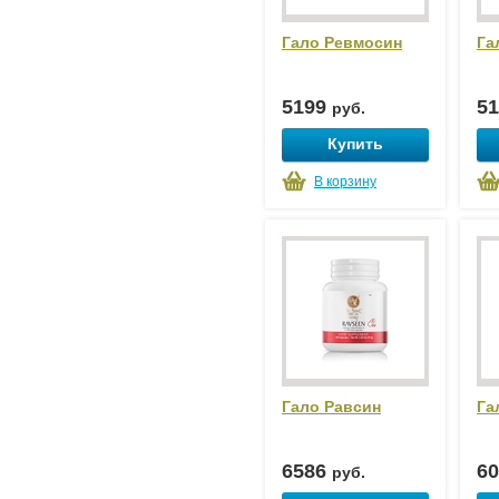
Гало Ревмосин
Га
5199
5
руб.
Купить
В корзину
Гало Равсин
Га
6586
6
руб.