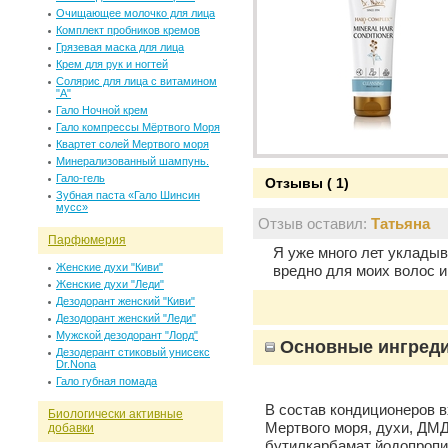
Очищающее молочко для лица
Комплект пробников кремов
Грязевая маска для лица
Крем для рук и ногтей
Солярис для лица c витамином
"А"
Гало Ночной крем
Гало компрессы Мёртвого Моря
Квартет солей Мертвого моря
Минерализованный шампунь.
Гало-гель
Отзывы ( 1)
Зубная паста «Гало Шинсин
мусс»
Отзыв оставил:
Татьяна
Парфюмерия
Я уже много лет укладыв
Женские духи "Киви"
вредно для моих волос и
Женские духи "Леди"
Дезодорант женский "Киви"
Дезодорант женский "Леди"
Мужской дезодорант "Лорд"
Основные ингред
Дезодерант стиковый унисекс
Dr.Nona
Гало губная помада
В состав кондиционеров 
Биологически активные
Мертвого моря, духи, ДМ
добавки
бутилкарбамат йодопропи