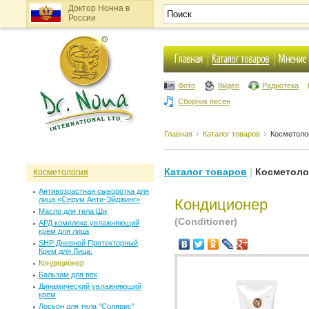
Доктор Нонна в
России
Фото
Видео
Радиотека
Сборник песен
Главная
Каталог товаров
Косметоло
Каталог товаров
|
Косметоло
Косметология
Антивозрастная сыворотка для
лица «Серум Анти-Эйджинг»
Кондиционер
Масло для тела Ши
(Сonditioner)
АРД комплекс увлажняющий
крем для лица
SHP Дневной Протекторный
Крем для Лица.
Кондиционер
Бальзам для век
Динамический увлажняющий
крем
Лосьон для тела "Солярис"