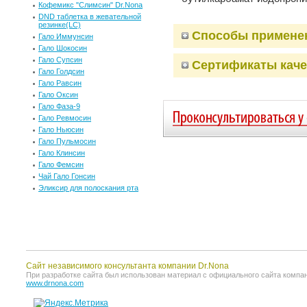
Кофемикс "Слимсин" Dr.Nona
DND таблетка в жевательной
резинке(LC)
Способы примене
Гало Иммунсин
Гало Шокосин
Гало Супсин
Сертификаты каче
Гало Голдсин
Гало Равсин
Гало Оксин
Гало Фаза-9
Гало Ревмосин
Гало Ньюсин
Гало Пульмосин
Гало Клинсин
Гало Фемсин
Чай Гало Гонсин
Эликсир для полоскания рта
Сайт независимого консультанта компании Dr.Nona
При разработке сайта был использован материал с официального сайта компании 
www.drnona.com