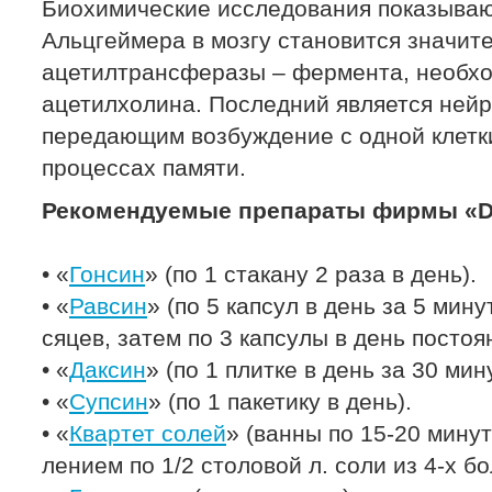
Биохимические исследования показывают
Альцгеймера в мозгу становится значит
ацетилтрансферазы – фермента, необхо
ацетилхолина. Последний является нейр
передающим возбуждение с одной клетки
процессах памяти.
Рекомендуемые препараты фирмы «Dr
• «
Гонсин
» (по 1 стакану 2 раза в день).
• «
Равсин
» (по 5 капсул в день за 5 мину
сяцев, затем по 3 капсулы в день постоя
• «
Даксин
» (по 1 плитке в день за 30 мин
• «
Супсин
» (по 1 пакетику в день).
• «
Квартет солей
» (ванны по 15-20 минут
лением по 1/2 столовой л. соли из 4-х б