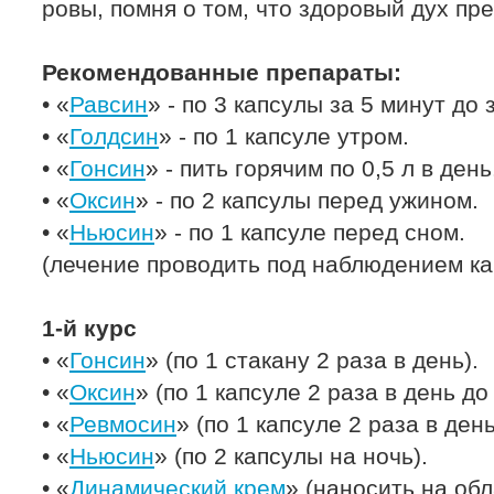
ровы, помня о том, что здоровый дух пр
Рекомендованные препараты:
• «
Равсин
» - по 3 капсулы за 5 минут до 
• «
Голдсин
» - по 1 капсуле утром.
• «
Гонсин
» - пить горячим по 0,5 л в день
• «
Оксин
» - по 2 капсулы перед ужином.
• «
Ньюсин
» - по 1 капсуле перед сном.
(лечение проводить под наблюдением ка
1-й курс
• «
Гонсин
» (по 1 стакану 2 раза в день).
• «
Оксин
» (по 1 капсуле 2 раза в день до
• «
Ревмосин
» (по 1 капсуле 2 раза в ден
• «
Ньюсин
» (по 2 капсулы на ночь).
• «
Динамический крем
» (наносить на обл