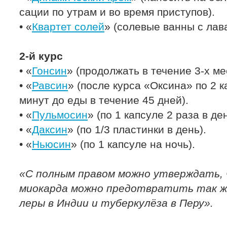
сации по утрам и во время приступов).
• «
Квартет солей
» (солевые ванны с лав
2-й курс
• «
Гонсин
» (продолжать в течение 3-х ме
• «
Равсин
» (после курса «Оксина» по 2 к
минут до еды в течение 45 дней).
• «
Пульмосин
» (по 1 капсуле 2 раза в де
• «
Даксин
» (по 1/3 пластинки в день).
• «
Ньюсин
» (по 1 капсуле на ночь).
«С полным правом можно утверждать,
миокарда можно предотвратить так же
леры в Индии и туберкулёза в Перу».