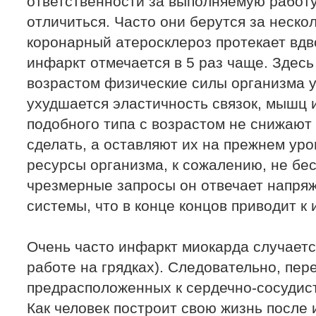
ответственно­сти за выполняемую работ
отличиться. Час­то они берутся за неско
коронарный ате­росклероз протекает вдв
инфаркт отмечается в 5 раз чаще. Здес
возрастом физические силы ор­ганизма 
ухудшается эластичность связок, мышц 
подобного типа с возрастом не сни­жают 
сделать, а оставляют их на прежнем уро
ресурсы организма, к сожалению, не бес
чрезмерные запросы он отвечает напря
системы, что в конце концов приводит к 
Очень часто инфаркт миокарда случается
работе на грядках). Следовательно, пер
предрасположенных к сердечно-сосудис
Как человек построит свою жизнь после 