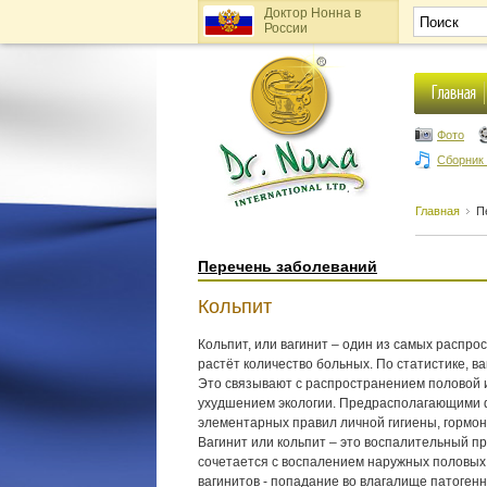
Доктор Нонна в
России
Фото
Сборник
Главная
П
Перечень заболеваний
Кольпит
Кольпит, или вагинит – один из самых распро
растёт количество больных. По статистике, в
Это связывают с распространением половой 
ухудшением экологии. Предрасполагающими ф
элементарных правил личной гигиены, гормо
Вагинит или кольпит – это воспалительный пр
сочетается с воспалением наружных половых 
вагинитов - попадание во влагалище патогенн