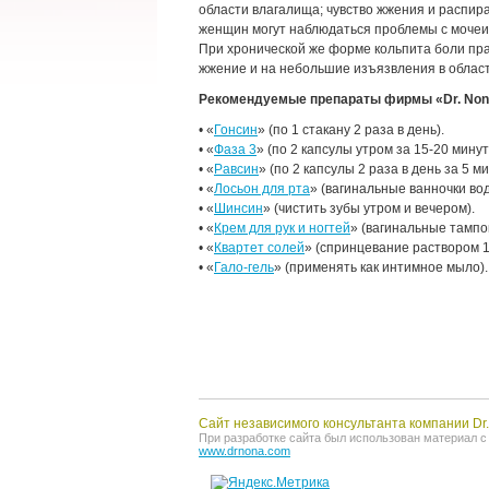
области влагалища; чувство жжения и распира
женщин могут наблюдаться проблемы с мочеи
При хронической же форме кольпита боли пра
жжение и на небольшие изъязвления в област
Рекомендуемые препараты фирмы «Dr. Non
• «
Гонсин
» (по 1 стакану 2 раза в день).
• «
Фаза 3
» (по 2 капсулы утром за 15-20 минут
• «
Равсин
» (по 2 капсулы 2 раза в день за 5 м
• «
Лосьон для рта
» (вагинальные ванночки вод
• «
Шинсин
» (чистить зубы утром и вечером).
• «
Крем для рук и ногтей
» (вагинальные тампо
• «
Квартет солей
» (спринцевание раствором 1 
• «
Гало-гель
» (применять как интимное мыло).
Сайт независимого консультанта компании Dr
При разработке сайта был использован материал с о
www.drnona.com