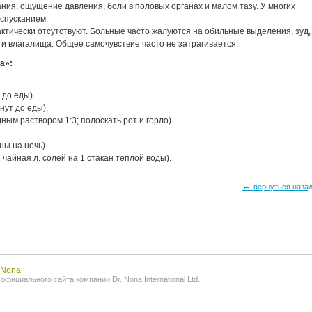
ния; ощущение давления, боли в половых органах и малом тазу. У многих
спусканием.
ктически отсутствуют. Больные часто жалуются на обильные выделения, зуд,
и влагалища. Общее самочувствие часто не затрагивается.
a»:
 до еды).
инут до еды).
ным раствором 1:3; полоскать рот и горло).
ны на ночь).
чайная л. солей на 1 стакан тёплой воды).
←
вернуться наза
.Nona
фициального сайта компании Dr. Nona International Ltd.