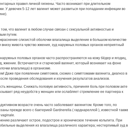
ентарных правил личной гигиены. Часто возникает при длительном
и. У девочек 5-12 лет вагинит может развиться при попадании инфекции во
ине).
том, что вагинит в любом случае связан с сексуальной активностью и
вым путем.
окраснение слизистой оболочки влагалища выделение в большом количестве
и внизу живота чувство жжения, зуд наружных половых органов неприятный
 наружных половых органов часто распространяются на кожу бёдер и ягодиц,
, жжение. Встречается и старческий вагинит, который возникает на фоне
лочки влагалища) в организме.
м! Даже при появлении симптомов, схожих с симптомами вагинита, диагноз в
осле проведения обследования и изучения результатов анализов.
ость женщины. Снижать половую активность, причиняя боль при половом акте
ызывает ряд неудобств у женщин или ослабляет стремление ее партнера к
дуктивном возрасте очень часто заболевают вагинитом. Кроме того, по
заны прежде всего с бактерией Gardnerella ( гарднареллой ), известной такж
 vaginale.
чению различают острое, подострое и хроническое течение кольпита. При
обильные выделения из влагалища различного характера; нестерпимый зуд в