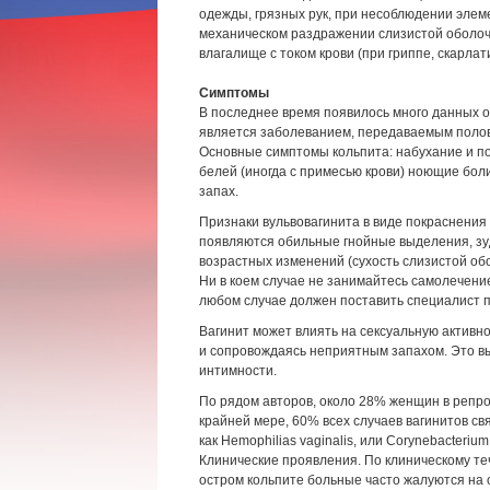
одежды, грязных рук, при несоблюдении элем
механическом раздражении слизистой оболочк
влагалище с током крови (при гриппе, скарлат
Симптомы
В последнее время появилось много данных о 
является заболеванием, передаваемым поло
Основные симптомы кольпита: набухание и п
белей (иногда с примесью крови) ноющие бол
запах.
Признаки вульвовагинита в виде покраснения
появляются обильные гнойные выделения, зуд
возрастных изменений (сухость слизистой обо
Ни в коем случае не занимайтесь самолечение
любом случае должен поставить специалист п
Вагинит может влиять на сексуальную активн
и сопровождаясь неприятным запахом. Это в
интимности.
По рядом авторов, около 28% женщин в репро
крайней мере, 60% всех случаев вагинитов свя
как Hemophilias vaginalis, или Corynebacterium
Клинические проявления. По клиническому те
остром кольпите больные часто жалуются на 