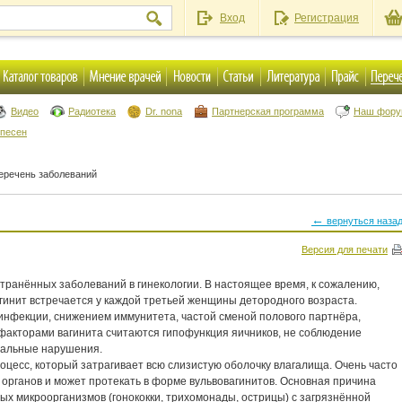
Вход
Регистрация
Видео
Радиотека
Dr. nona
Партнерская программа
Наш фор
 песен
еречень заболеваний
←
вернуться наза
Версия для печати
странённых заболеваний в гинекологии. В настоящее время, к сожалению,
агинит встречается у каждой третьей женщины детородного возраста.
инфекции, снижением иммунитета, частой сменой полового партнёра,
акторами вагинита считаются гипофункция яичников, не соблюдение
нальные нарушения.
оцесс, который затрагивает всю слизистую оболочку влагалища. Очень часто
органов и может протекать в форме вульвовагинитов. Основная причина
ых микроорганизмов (гонококки, трихомонады, острицы) с загрязнённой