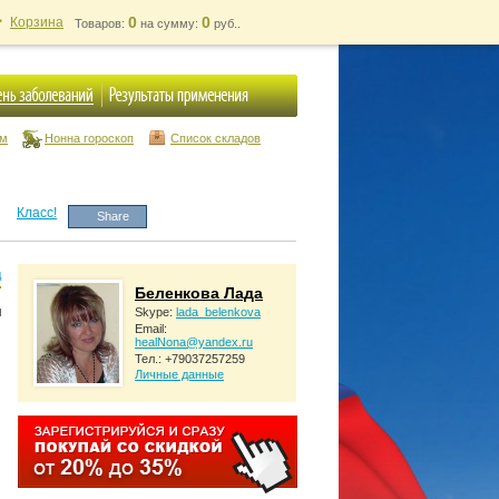
0
0
Корзина
Товаров:
на сумму:
руб..
ум
Нонна гороскоп
Список складов
Класс!
Share
д
Беленкова Лада
Skype:
lada_belenkova
Email:
healNona@yandex.ru
Тел.: +79037257259
Личные данные