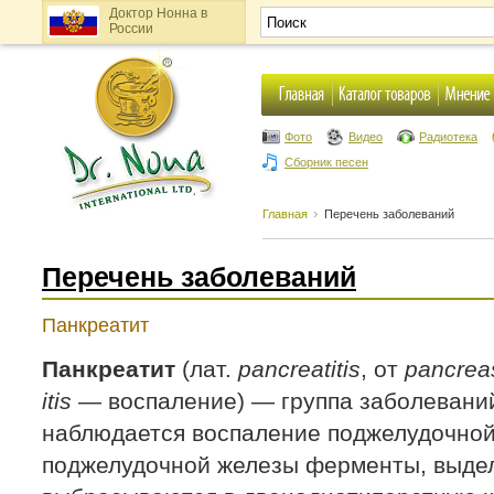
Доктор Нонна в
России
Фото
Видео
Радиотека
Сборник песен
Главная
Перечень заболеваний
Перечень заболеваний
Панкреатит
Панкреатит
(лат.
pancreatitis
, от
pancrea
itis
— воспаление) — группа заболеваний
наблюдается воспаление поджелудочной
поджелудочной железы ферменты, выде