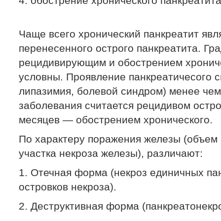
4. обострение хронического панкреатит
Чаще всего хронический панкреатит явл
перенесенного острого панкреатита. Гр
рецидивирующим и обострением хрониче
условны. Проявление панкреатичесого 
липазимия, болевой синдром) менее чем
заболевания считается рецидивом остро
месяцев — обострением хронического.
По характеру поражения железы (объем
участка некроза железы), различают:
1. Отечная форма (некроз единичных па
островков некроза).
2. Деструктивная форма (панкреатонекро