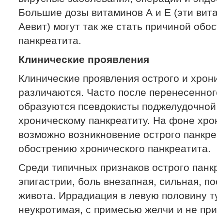
Большие дозы витаминов А и Е (эти вит
Аевит) могут так же стать причиной обо
панкреатита.
Клинические проявления
Клинические проявления острого и хрон
различаются. Часто после перенесенног
образуются псевдокисты поджелудочной 
хроническому панкреатиту. На фоне хро
возможно возникновение острого панкре
обострению хронического панкреатита.
Среди типичных признаков острого панк
эпигастрии, боль внезапная, сильная, п
живота. Иррадиация в левую половину 
неукротимая, с примесью желчи и не пр