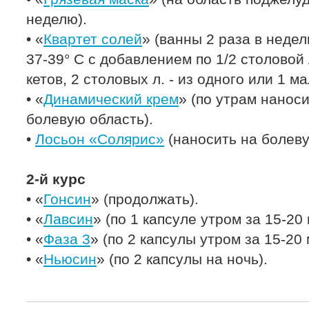
неделю).
• «
Квартет солей
» (ванны 2 раза в недел
37-39° С с добавлением по 1/2 столовой 
кетов, 2 столовых л. - из одного или 1 м
• «
Динамический крем
» (по утрам нанос
болевую область).
•
Лосьон «Солярис»
(наносить на болеву
2-й курс
• «
Гонсин
» (продолжать).
• «
Лавсин
» (по 1 капсуле утром за 15-20
• «
Фаза 3
» (по 2 капсулы утром за 15-20 
• «
Ньюсин
» (по 2 капсулы на ночь).