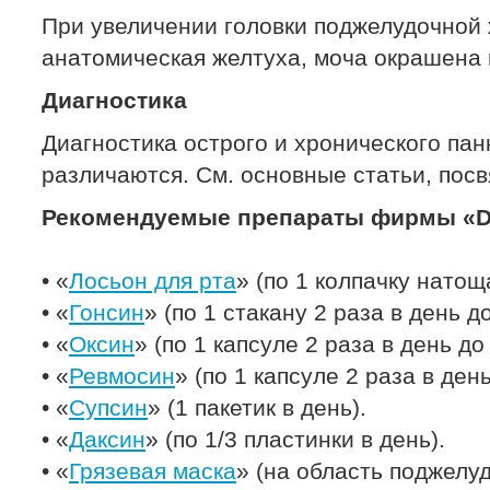
При увеличении головки поджелудочной
анатомическая желтуха, моча окрашена 
Диагностика
Диагностика острого и хронического па
различаются. См. основные статьи, пос
Рекомендуемые препараты фирмы «Dr
• «
Лосьон для рта
» (по 1 колпачку натоща
• «
Гонсин
» (по 1 стакану 2 раза в день д
• «
Оксин
» (по 1 капсуле 2 раза в день до
• «
Ревмосин
» (по 1 капсуле 2 раза в ден
• «
Супсин
» (1 пакетик в день).
• «
Даксин
» (по 1/3 пластинки в день).
• «
Грязевая маска
» (на область поджелу