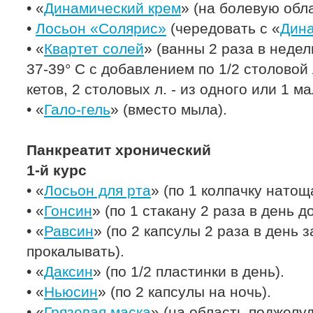
• «
Динамический крем
» (на болевую обл
•
Лосьон «Солярис»
(чередовать с «
Дин
• «
Квартет солей
» (ванны 2 раза в недел
37-39° С с добавлением по 1/2 столовой 
кетов, 2 столовых л. - из одного или 1 м
• «
Гало-гель
» (вместо мыла).
Панкреатит хронический
1-й курс
• «
Лосьон для рта
» (по 1 колпачку натоща
• «
Гонсин
» (по 1 стакану 2 раза в день д
• «
Равсин
» (по 2 капсулы 2 раза в день з
прокалывать).
• «
Даксин
» (по 1/2 пластинки в день).
• «
Ньюсин
» (по 2 капсулы на ночь).
• «
Грязевая маска
» (на область поджелу