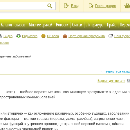
Вход
Регистрация
Видео
Радиотека
Dr. nona
Партнерская программа
Наш фор
 песен
еречень заболеваний
←
вернуться наза
Версия для печати
a
— кожа) — гнойное поражение кожи, возникающее в результате внедрения в
спространённых кожных болезней.
 или вторично — как осложнение различных, особенно зудящих, заболеваний
 факторы — мелкие травмы (порезы, уколы, расчёсы), загрязнение кожи,
ения функций внутренних органов, центральной нервной системы, обмена
ительность к гноеродной инфекции.