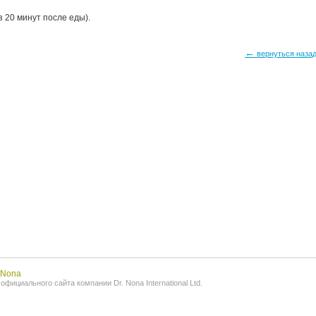
ез 20 минут после еды).
←
вернуться наза
.Nona
фициального сайта компании Dr. Nona International Ltd.