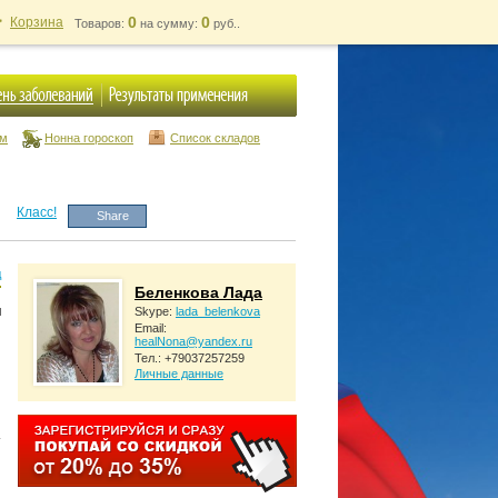
0
0
Корзина
Товаров:
на сумму:
руб..
ум
Нонна гороскоп
Список складов
Класс!
Share
д
Беленкова Лада
Skype:
lada_belenkova
Email:
healNona@yandex.ru
Тел.: +79037257259
Личные данные
.