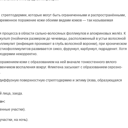
и стрептодермии, которые могут быть ограниченными и распространёнными,
временное поражение кожи обоими видами кокков — так называемая
 процесса в области сально-волосяных фолликулов и апокриновых желёз. К
кулит
(гнойничок размером до чечевицы, расположенный в устье волосяной
лликулит (инфекция проникает в глубь волосяной воронки), при хроническом
тиофолликулитов развивается сикоз, фурункул, карбункул, гидраденит. Хотя
пиодермии некорректно.
ражением кожи с образованием на ней вначале тонкостенного вялого
венчиком воспаления вокруг. Фликтена засыхает с образованием серозно-
.
 диффузную поверхностную стрептодермию и эктиму (язва, образующаяся
 лица, заеда.
a»:
енные участки).
частки, на ночь).