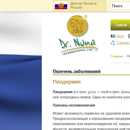
Доктор Нонна в
России
Фото
Сборник
Главная
П
Перечень заболеваний
Пиодермия
Пиодермия
(от греч.
pýon
— гной и греч.
dérm
неё гноеродных кокков. Одна из наиболее ра
Причины возникновения
Может возникнуть первично на здоровой коже
Предрасполагающие к образованию пиодермии
перегревание или переохлаждение её, наруш
веществ, индивидуальная повышенная чувств