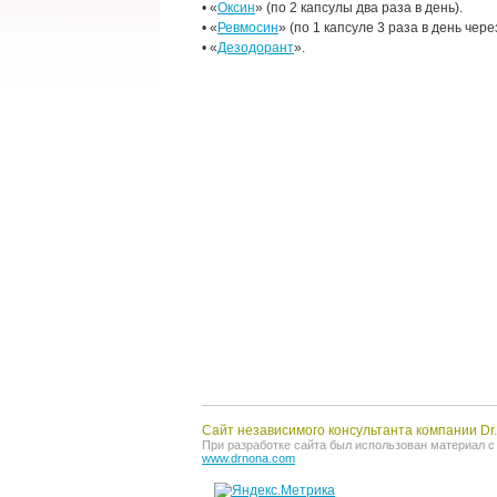
• «
Оксин
» (по 2 капсулы два раза в день).
• «
Ревмосин
» (по 1 капсуле 3 раза в день чер
• «
Дезодорант
».
Сайт независимого консультанта компании Dr
При разработке сайта был использован материал с о
www.drnona.com