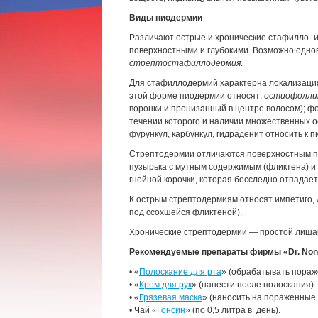
Виды пиодермии
Различают острые и хронические стафилло- 
поверхностными и глубокими. Возможно одно
стрептостафиллодермия
.
Для стафиллодермий характерна локализация
этой форме пиодермии относят:
остиофолли
воронки и пронизанный в центре волосом); фо
течении которого и наличии множественных ос
фурункул, карбункул, гидраденит относить к 
Стрептодермии отличаются поверхностным по
пузырька с мутным содержимым (фликтена) и 
гнойной корочки, которая бесследно отпадает
К острым стрептодермиям относят импетиго,
под ссохшейся фликтеной).
Хронические стрептодермии — простой лишай
Рекомендуемые препараты фирмы «Dr. Non
• «
Полоскание для рта
» (обрабатывать пораж
• «
Крем для рук
» (нанести после полоскания).
• «
Грязевая маска
» (наносить на пораженные у
• Чай «
Гонсин
» (по 0,5 литра в день).