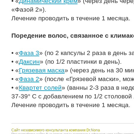
• «
Динамический крем
» (через день чер
«Фа­зой 2»).
Лечение проводить в течение 1 месяца.
Поредение волос, связанное с клима
• «
Фаза 3
» (по 2 капсулы 2 раза в день з
• «
Даксин
» (по 1/2 пластинки в день).
• «
Грязевая маска
» (через день на 30 ми
• «
Фаза 2
» (после «Грязевой маски», мо
• «
Квартет солей
» (ванны 2-3 раза в нед
37-39° С с добавлением по 1/2 столовой л
Лечение проводить в течение 1 месяца.
Сайт независимого консультанта компании Dr.Nona