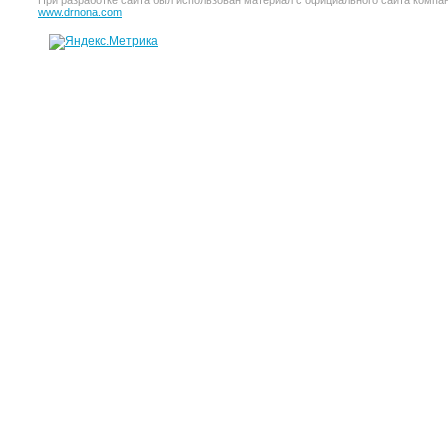
При разработке сайта был использован материал с официального сайта компании 
www.drnona.com