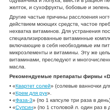
одуванчика и лопуха, ввести в рацион п
желток, и сухофрукты, бобовые и зелень
Другие частые причины расслоения ногт
действием моющих средств, частое преб
нехватка витаминов. Для устранения по
специализированные витаминные компле
включающие в себя необходимые им пит
микроэлементы и витамины. Эту же цель
витаминами, преследуют и многочисленн
масла.
Рекомендуемые препараты фирмы «Dr
• «
Квартет солей
» (солевые ванночки для
• «
Крем для рук
».
• «
Фаза-3
» (по 1 капсуле три раза в день)
• «
Супсин
» (по 1 столовой л. один раз в 