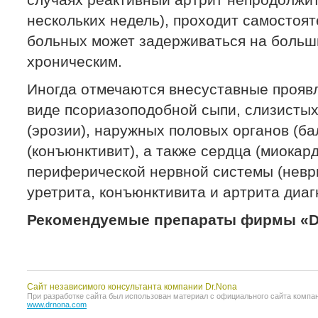
случаях реактивный артрит непродолжит
нескольких недель), проходит самостоят
больных может задерживаться на больши
хроническим.
Иногда отмечаются внесуставные прояв
виде псориазоподобной сыпи, слизистых
(эрозии), наружных половых органов (бал
(конъюнктивит), а также сердца (миокард
периферической нервной системы (неври
уретрита, конъюнктивита и артрита диа
Рекомендуемые препараты фирмы «Dr
Сайт независимого консультанта компании Dr.Nona
При разработке сайта был использован материал с официального сайта компании 
www.drnona.com