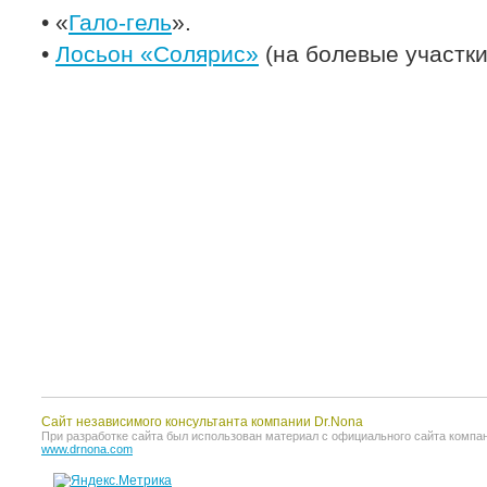
• «
Гало-гель
».
•
Лосьон «Солярис»
(на болевые участки
Сайт независимого консультанта компании Dr.Nona
При разработке сайта был использован материал с официального сайта компании 
www.drnona.com