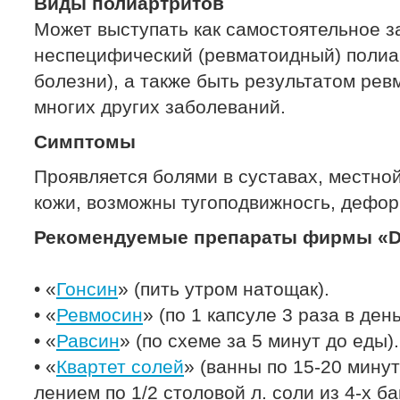
Виды полиартритов
Может выступать как самостоятельное 
неспецифический (ревматоидный) полиа
болезни), а также быть результатом рев
многих других заболеваний.
Симптомы
Проявляется болями в суставах, местно
кожи, возможны тугоподвижносгь, дефор
Рекомендуемые препараты фирмы «Dr
• «
Гонсин
» (пить утром натощак).
• «
Ревмосин
» (по 1 капсуле 3 раза в ден
• «
Равсин
» (по схеме за 5 минут до еды).
• «
Квартет солей
» (ванны по 15-20 минут
лением по 1/2 столовой л. соли из 4-х ба