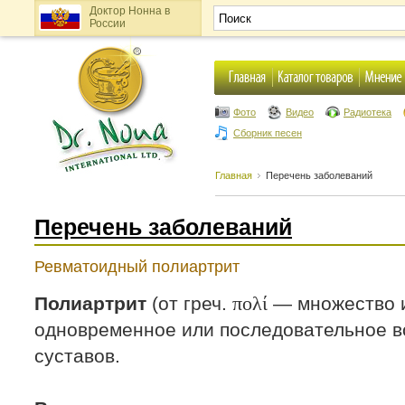
Доктор Нонна в
России
Фото
Видео
Радиотека
Сборник песен
Главная
Перечень заболеваний
Перечень заболеваний
Ревматоидный полиартрит
πολί
Полиартрит
(от греч.
— множество
одновременное или последовательное в
суставов.