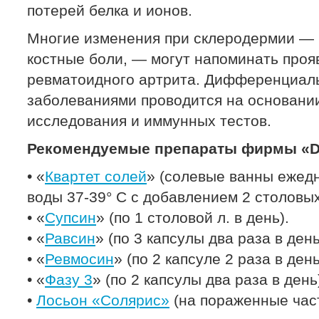
потерей белка и ионов.
Многие изменения при склеродермии —
костные боли, — могут напоминать проя
ревматоидного артрита. Дифференциаль
заболеваниями проводится на основании
исследования и иммунных тестов.
Рекомендуемые препараты фирмы «Dr
• «
Квартет солей
» (солевые ванны ежедн
воды 37-39° С с добавлением 2 столовых 
• «
Супсин
» (по 1 столовой л. в день).
• «
Равсин
» (по 3 капсулы два раза в день
• «
Ревмосин
» (по 2 капсуле 2 раза в ден
• «
Фазу 3
» (по 2 капсулы два раза в день
•
Лосьон «Солярис»
(на пораженные част